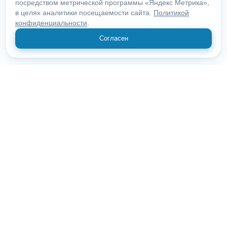
посредством метрической программы «Яндекс Метрика»,
в целях аналитики посещаемости сайта.
Политикой
конфиденциальности
.
Согласен
© 2018 "Открыие"
Все права защищены.
10100, Московская область, Москва, Пролетарский пр., 29
О компании
Статьи
Контакты
Вскрытие замков
Вскрытие авто