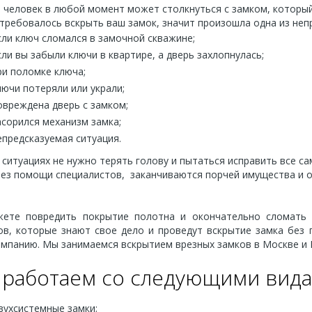
человек в любой момент может столкнуться с замком, который
требовалось вскрыть ваш замок, значит произошла одна из неп
сли ключ сломался в замочной скважине;
сли вы забыли ключи в квартире, а дверь захлопнулась;
ри поломке ключа;
лючи потеряли или украли;
овреждена дверь с замком;
асорился механизм замка;
епредсказуемая ситуация.
 ситуациях не нужно терять голову и пытаться исправить все 
без помощи специалистов, заканчиваются порчей имущества и 
ете повредить покрытие полотна и окончательно сломать 
ов, которые знают свое дело и проведут вскрытие замка без
мпанию. Мы занимаемся вскрытием врезных замков в Москве и М
работаем со следующими вида
вухсистемные замки;