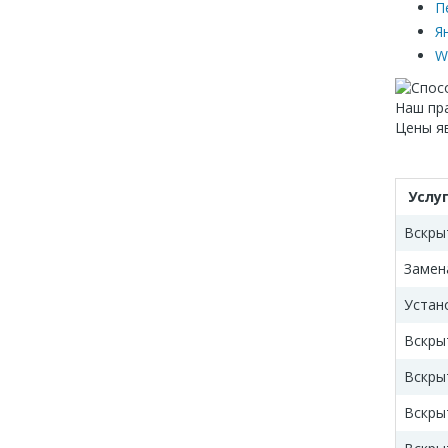
П
Я
W
Наш пра
Цены я
Услу
Вскры
Замен
Устан
Вскры
Вскры
Вскры