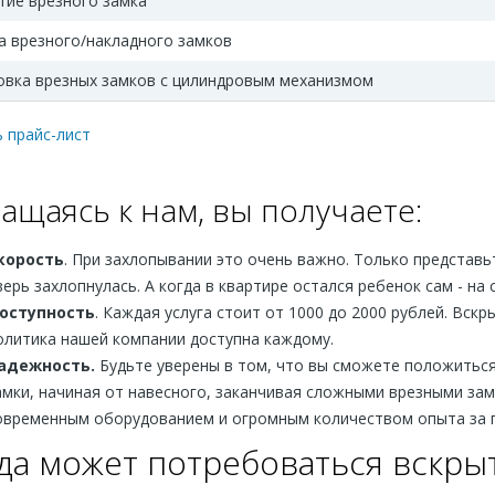
тие врезного замка
а врезного/накладного замков
овка врезных замков с цилиндровым механизмом
 прайс-лист
ащаясь к нам, вы получаете:
корость
. При захлопывании это очень важно. Только представь
верь захлопнулась. А когда в квартире остался ребенок сам - на 
оступность
. Каждая услуга стоит от 1000 до 2000 рублей. Вск
олитика нашей компании доступна каждому.
адежность.
Будьте уверены в том, что вы сможете положиться
амки, начиная от навесного, заканчивая сложными врезными за
овременным оборудованием и огромным количеством опыта за 
да может потребоваться вскры