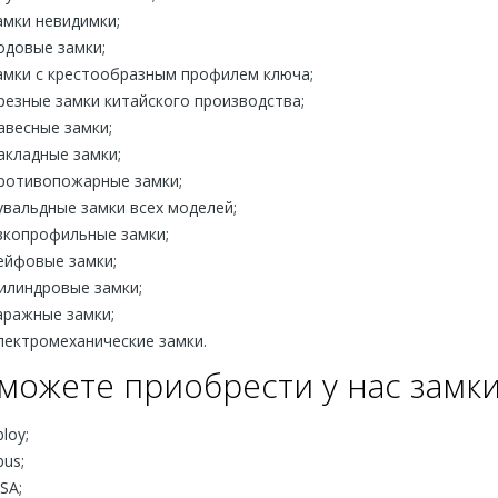
амки невидимки;
одовые замки;
амки с крестообразным профилем ключа;
резные замки китайского производства;
авесные замки;
акладные замки;
ротивопожарные замки;
увальдные замки всех моделей;
зкопрофильные замки;
ейфовые замки;
илиндровые замки;
аражные замки;
лектромеханические замки.
можете приобрести у нас замки
loy;
bus;
ISA;