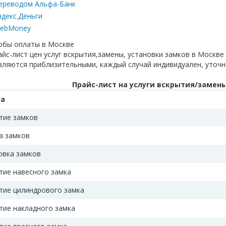
ереводом Альфа-Банк
ндекс.Деньги
ebMoney
йс-лист цен услуг вскрытия,замены, установки замков в Москве
вляются приблизительными, каждый случай индивидуален, уточн
Прайс-лист на услуги вскрытия/замен
га
тие замков
а замков
овка замков
тие навесного замка
тие цилиндрового замка
тие накладного замка