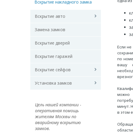
одна из
Вскрытие накладного замка
к
Вскрытие авто
к
з
Замена замков
з
Вскрытие дверей
Если не
сохрани
Вскрытие гаражей
по номе
вашу с
Вскрытие сейфов
необхо
врезног
Установка замков
Квалиф
можно 
потребу
Цель нашей компании -
минут. 
оперативная помощь
в этом 
жителям Москвы по
аварийному вскрытию
Обраща
замков.
област