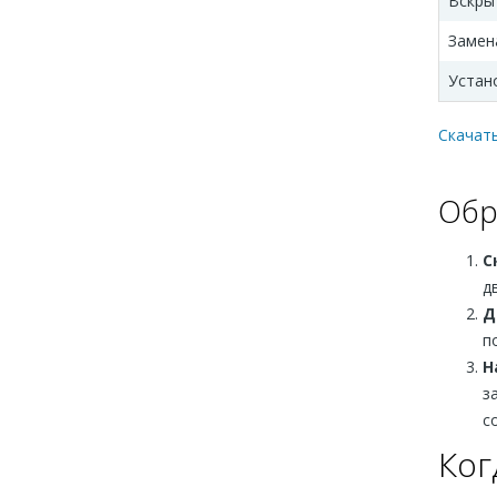
Вскры
Замен
Устан
Скачать
Обр
С
д
Д
п
Н
з
с
Ког