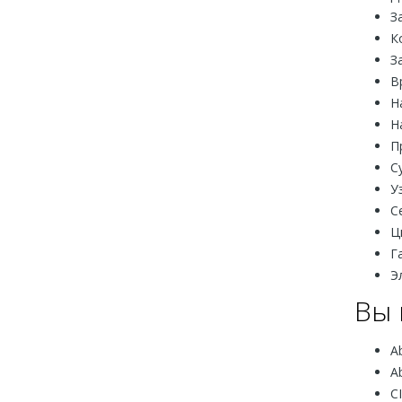
З
К
З
В
Н
Н
П
С
У
С
Ц
Г
Э
Вы 
Ab
A
C