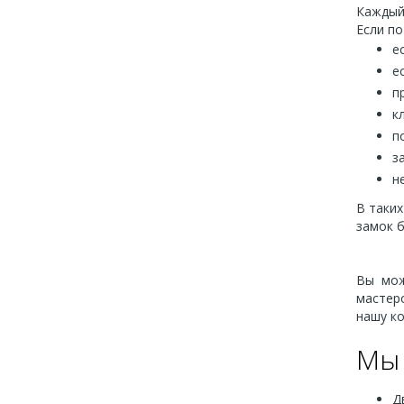
Каждый 
Если по
е
е
п
к
п
з
н
В таких
замок 
Вы мож
мастер
нашу ко
Мы 
Д