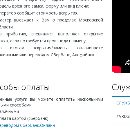
одель врезного замка, форму или вид ключа;
ператор сообщит стоимость вскрытия;
астер выезжает к Вам в пределах Московской
бласти;
о прибытию, специалист выполняет открытие
амка, если потребуется производит замену;
о итогам вскрытия/замены, оплачиваете
аличными или переводом Сбербанк, Альфабанк.
собы оплаты
Служ
енные услуги вы можете оплатить несколькими
СЛУЖБ
ными способами:
аличными
#VREG
плата картой (сбербанк)
ереводом Сбербанк.Онлайн