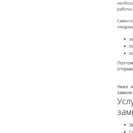
необход
работы.
Самосто
следующ
з
п
п
Поэтом
открыв
Ниже м
замков.
Усл
зам
З
С