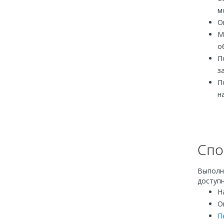
м
О
М
о
П
з
П
н
Спо
Выполн
доступ
Н
О
П