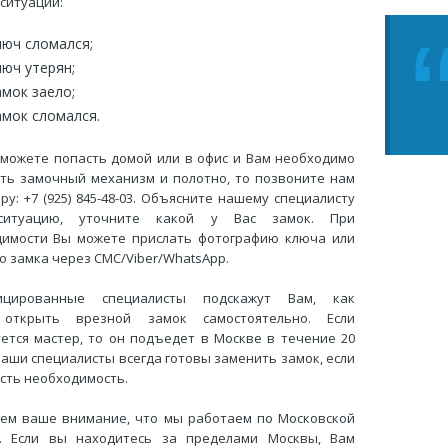
 ситуаций:
люч сломался;
люч утерян;
амок заело;
амок сломался.
 можете попасть домой или в офис и Вам необходимо
ть замочный механизм и полотно, то позвоните нам
ру: +7 (925) 845-48-03. Объясните нашему специалисту
итуацию, уточните какой у Вас замок. При
димости Вы можете прислать фотографию ключа или
о замка через СМС/Viber/WhatsApp.
ицированные специалисты подскажут Вам, как
открыть врезной замок самостоятельно. Если
ется мастер, то он подъедет в Москве в течение 20
Наши специалисты всегда готовы заменить замок, если
есть необходимость.
ем ваше внимание, что мы работаем по Московской
и. Если вы находитесь за пределами Москвы, Вам