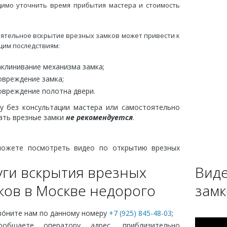
имо уточнить время прибытия мастера и стоимость
ятельное вскрытие врезных замков может привести к
им последствиям:
аклинивание механизма замка;
овреждение замка;
овреждение полотна двери.
у без консультации мастера или самостоятельно
ать врезные замки
не рекомендуется
.
ожете посмотреть видео по открытию врезных
уги вскрытия врезных
Виде
ков в Москве недорого
замк
во́ните нам по данному номеру
+7 (925) 845-48-03
;
ообщаете оператору адрес, приблизительно