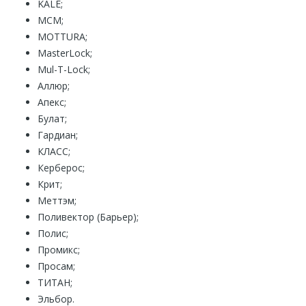
KALE;
MCM;
MOTTURA;
MasterLock;
Mul-T-Lock;
Аллюр;
Апекс;
Булат;
Гардиан;
КЛАСС;
Керберос;
Крит;
Меттэм;
Поливектор (Барьер);
Полис;
Промикс;
Просам;
ТИТАН;
Эльбор.