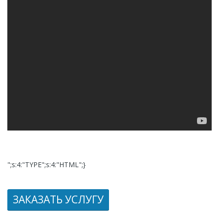
";s:4:"TYPE";s:4:"HTML";}
ЗАКАЗАТЬ УСЛУГУ